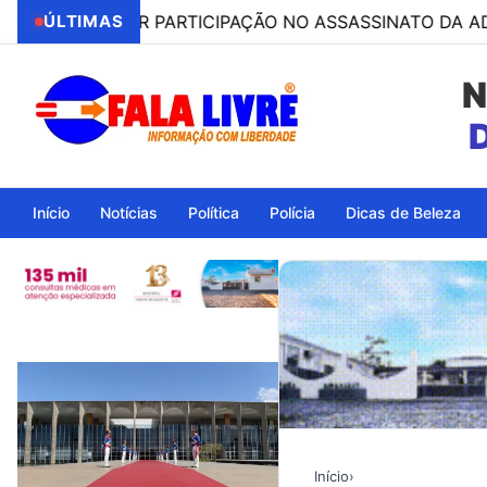
SO POR PARTICIPAÇÃO NO ASSASSINATO DA ADVOGADA C
ÚLTIMAS
N
Ita
Início
Notícias
Política
Polícia
Dicas de Beleza
Início
›