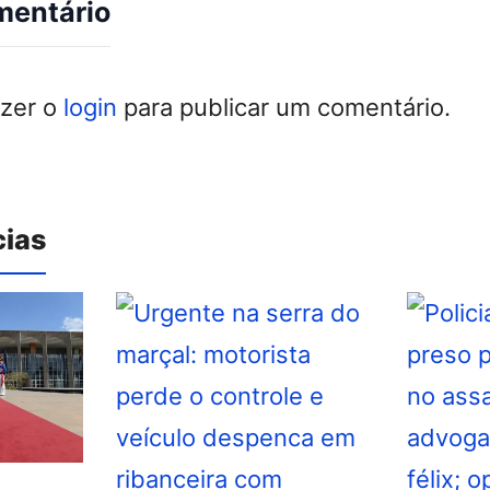
mentário
azer o
login
para publicar um comentário.
cias