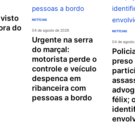
NOTÍCIAS
ora do
04 de agosto de 2026
NOTÍCIAS
urgente na serra
04 de agosto
do marçal:
policial militar é
motorista perde o
preso
controle e veículo
partic
despenca em
assas
ribanceira com
advog
pessoas a bordo
félix;
identi
envol