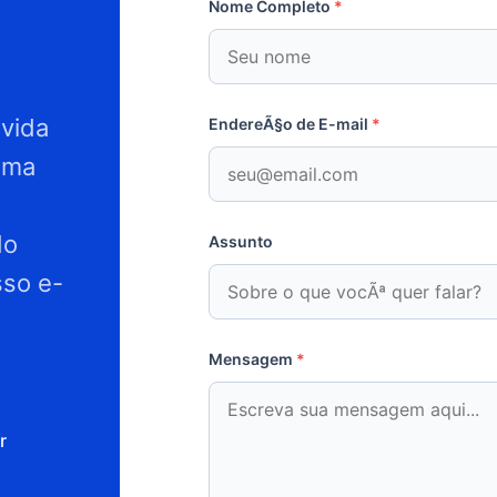
Nome Completo
*
vida
EndereÃ§o de E-mail
*
uma
do
Assunto
sso e-
Mensagem
*
r