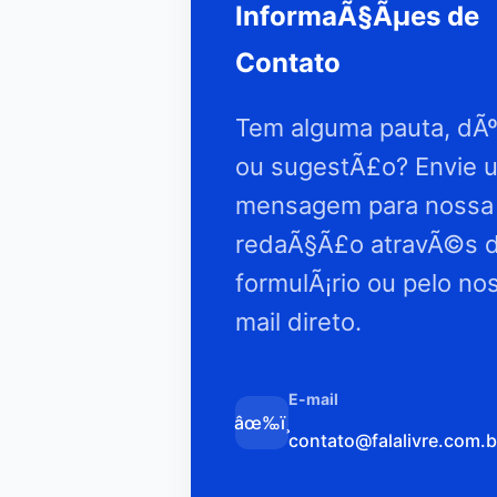
InformaÃ§Ãµes de
Contato
Tem alguma pauta, dÃº
ou sugestÃ£o? Envie 
mensagem para nossa
redaÃ§Ã£o atravÃ©s 
formulÃ¡rio ou pelo no
mail direto.
E-mail
âœ‰ï¸
contato@falalivre.com.b