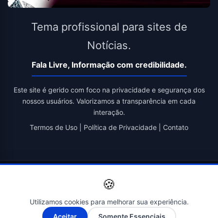
Tema profissional para sites de
Notícias.
Fala Livre, Informação com credibilidade.
Este site é gerido com foco na privacidade e segurança dos
nossos usuários. Valorizamos a transparência em cada
interação.
Termos de Uso
|
Política de Privacidade
|
Contato
© 2026 Fala Livre. Todos os direitos reservados. | Criado por
🍪
Novatopnet
Utilizamos cookies para melhorar sua experiência.
A-
A+
Aceitar
Somente Essenciais