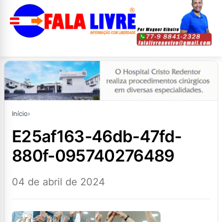
Início
›
e25af163-46db-47fd-
880f-095740276489
04 de abril de 2024