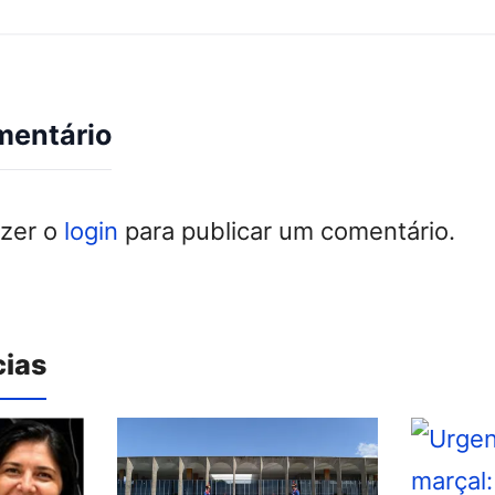
mentário
azer o
login
para publicar um comentário.
cias