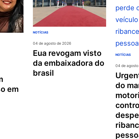
NOTÍCIAS
04 de agosto de 2026
eua revogam visto
NOTÍCIAS
da embaixadora do
04 de agosto
brasil
urgente na serra
m
do mar
so em
motori
contro
despe
riban
pesso