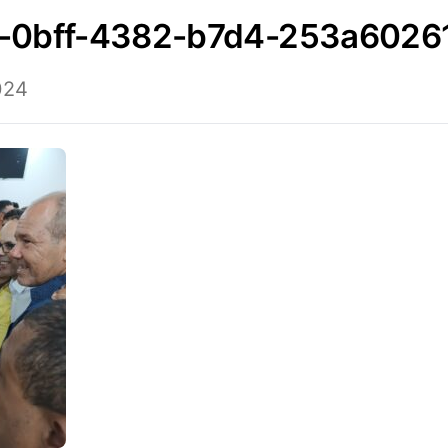
9-0bff-4382-b7d4-253a6026
024