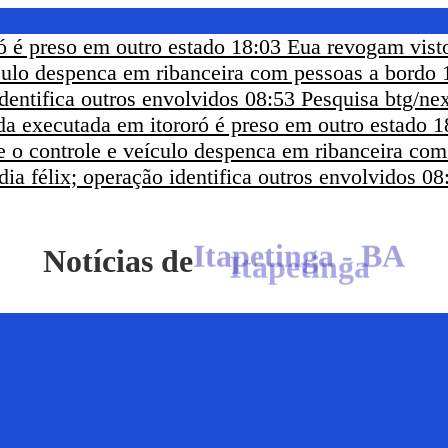
ó é preso em outro estado
18:03
Eua revogam visto
ículo despenca em ribanceira com pessoas a bordo
dentifica outros envolvidos
08:53
Pesquisa btg/nex
a executada em itororó é preso em outro estado
1
e o controle e veículo despenca em ribanceira co
ia félix; operação identifica outros envolvidos
08
Notícias de
Itapetinga