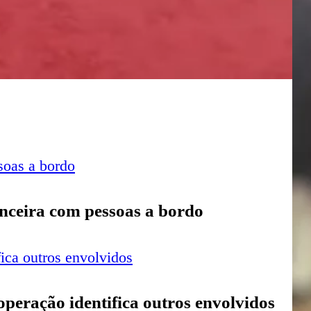
pub
u
co
Úl
No
NOTÍ
anceira com pessoas a bordo
07 de
sobrinho
de
ad
ex
 operação identifica outros envolvidos