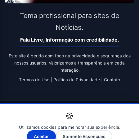
Tema profissional para sites de
Notícias.
Fala Livre, Informação com credibilidade.
Este site é gerido com foco na privacidade e segurança dos
nossos usuários. Valorizamos a transparência em cada
interação.
Termos de Uso
|
Política de Privacidade
|
Contato
© 2026 Fala Livre. Todos os direitos reservados. | Criado por
🍪
Novatopnet
Utilizamos cookies para melhorar sua experiência.
A-
A+
Aceitar
Somente Essenciais