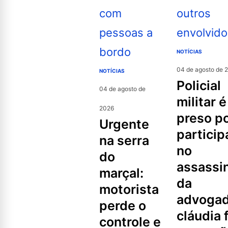
NOTÍCIAS
04 de agosto de 
NOTÍCIAS
policial
04 de agosto de
militar é
2026
preso p
urgente
partici
na serra
no
do
assassi
marçal:
da
motorista
advoga
perde o
cláudia f
controle e