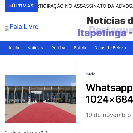
POR PARTICIPAÇÃO NO ASSASSINATO DA ADVOGADA CLÁU
ÚLTIMAS
Notícias 
Itapetinga 
Início
Notícias
Política
Polícia
Dicas de Beleza
Início
›
whatsapp-image-2024-11-19-at-09.55.15-5-
1024×68
19 de novembro
04 de agosto de 2026