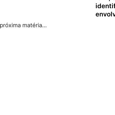
identi
envol
róxima matéria...