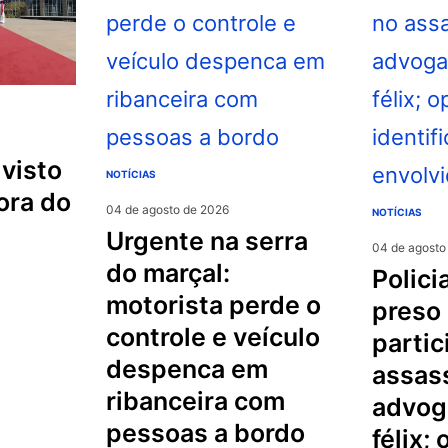
NOTÍCIAS
ora do
04 de agosto de 2026
NOTÍCIAS
urgente na serra
04 de agosto
do marçal:
policial militar é
motorista perde o
preso
controle e veículo
partic
despenca em
assas
ribanceira com
advog
pessoas a bordo
félix;