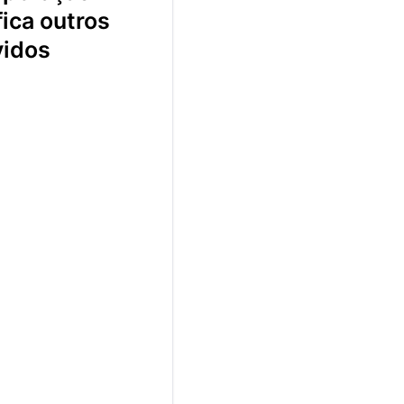
fica outros
vidos