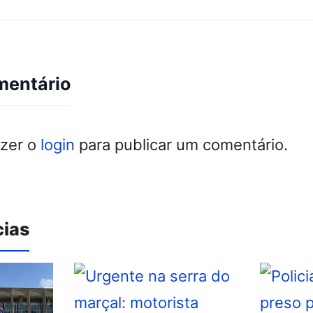
mentário
azer o
login
para publicar um comentário.
cias