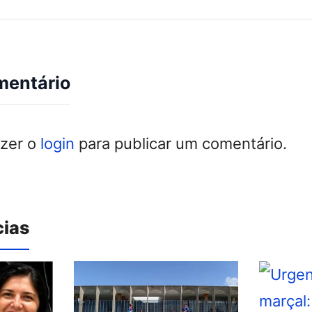
mentário
azer o
login
para publicar um comentário.
cias