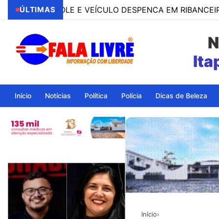
NTROLE E VEÍCULO DESPENCA EM RIBANCEIRA COM PE
ÚLTIMAS
N
Ita
Início
Notícias
Política
Polícia
Dicas de Beleza
Início
›