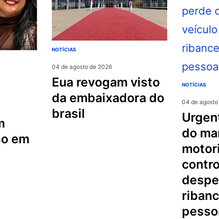
NOTÍCIAS
04 de agosto de 2026
eua revogam visto
NOTÍCIAS
da embaixadora do
04 de agosto
brasil
urgente na serra
m
do mar
so em
motori
contro
despe
riban
pesso