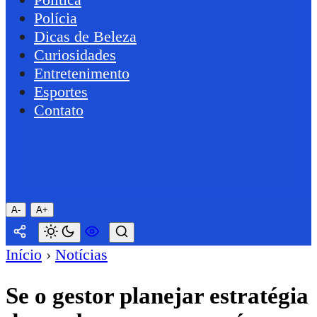
Polícia
Dicas de Beleza
Curiosidades
Entretenimento
Esportes
Contato
A-
A+
Início
›
Notícias
Se o gestor planejar estratégia