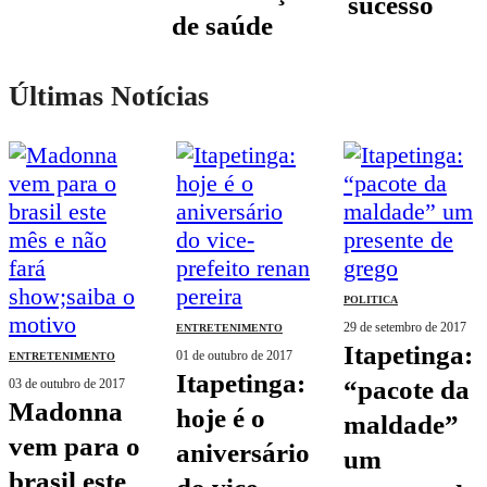
sucesso
de saúde
Últimas Notícias
POLITICA
29 de setembro de 2017
ENTRETENIMENTO
itapetinga:
01 de outubro de 2017
ENTRETENIMENTO
itapetinga:
“pacote da
03 de outubro de 2017
madonna
hoje é o
maldade”
vem para o
aniversário
um
brasil este