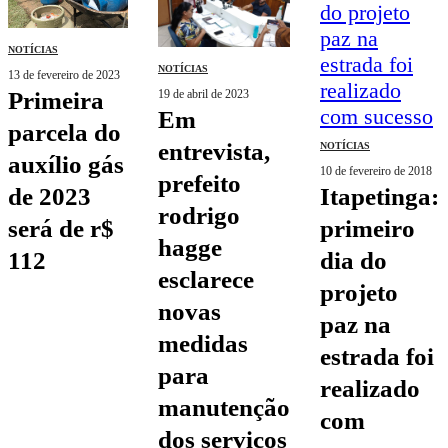
NOTÍCIAS
NOTÍCIAS
13 de fevereiro de 2023
primeira
19 de abril de 2023
em
parcela do
entrevista,
NOTÍCIAS
auxílio gás
10 de fevereiro de 2018
prefeito
de 2023
itapetinga:
rodrigo
será de r$
primeiro
hagge
112
dia do
esclarece
projeto
novas
paz na
medidas
estrada foi
para
realizado
manutenção
com
dos serviços