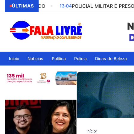
 BORDO
ÚLTIMAS
13:04
POLICIAL MILITAR É PRESO POR PAR
N
Início
Notícias
Política
Polícia
Dicas de Beleza
Início
›