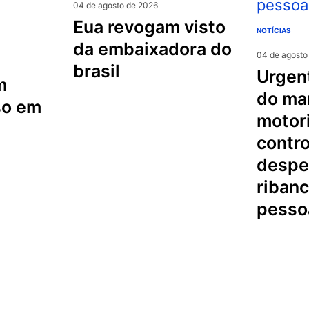
04 de agosto de 2026
eua revogam visto
NOTÍCIAS
da embaixadora do
04 de agosto
brasil
urgente na serra
m
do mar
so em
motori
contro
despe
riban
pesso