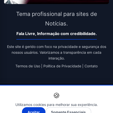
Tema profissional para sites de
Notícias.
Fala Livre, Informação com credibilidade.
Este site é gerido com foco na privacidade e segurança dos
nossos usuários. Valorizamos a transparência em cada
interação.
Termos de Uso
|
Política de Privacidade
|
Contato
© 2026 Fala Livre. Todos os direitos reservados. | Criado por
🍪
Novatopnet
Utilizamos cookies para melhorar sua experiência.
A-
A+
Aceitar
Somente Essenciais