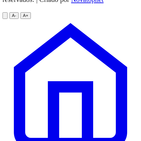
A-
A+