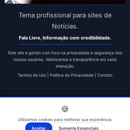
Tema profissional para sites de
Notícias.
Fala Livre, Informação com credibilidade.
Este site é gerido com foco na privacidade e segurança dos
nossos usuários. Valorizamos a transparência em cada
interação.
Termos de Uso
|
Política de Privacidade
|
Contato
© 2026 Fala Livre. Todos os direitos reservados. | Criado por
🍪
Novatopnet
Utilizamos cookies para melhorar sua experiência.
A-
A+
Aceitar
Somente Essenciais