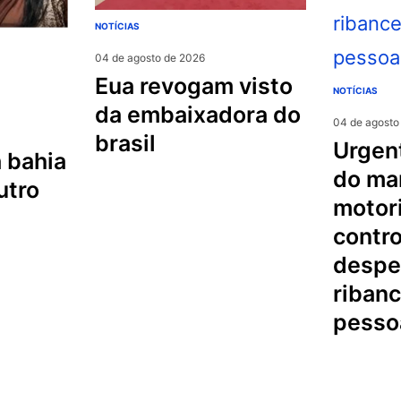
NOTÍCIAS
04 de agosto de 2026
eua revogam visto
NOTÍCIAS
da embaixadora do
04 de agosto
brasil
urgente na serra
 bahia
do mar
utro
motori
contro
despe
riban
pesso