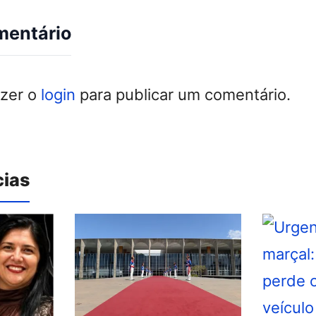
mentário
azer o
login
para publicar um comentário.
cias