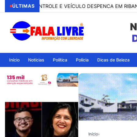
O CONTROLE E VEÍCULO DESPENCA EM RIBANCEIRA CO
ÚLTIMAS
N
Ita
Início
Notícias
Política
Polícia
Dicas de Beleza
Início
›