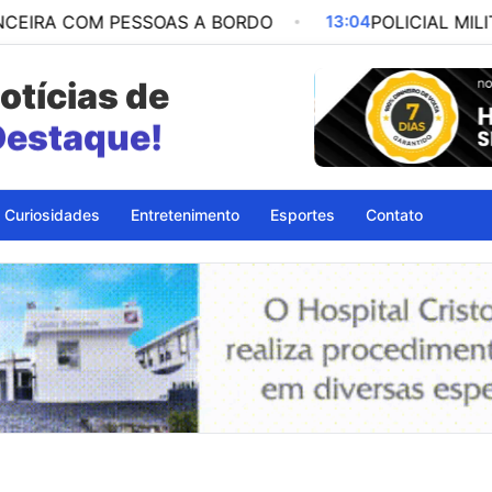
M PESSOAS A BORDO
13:04
POLICIAL MILITAR É PR
otícias de
petinga - BA
Curiosidades
Entretenimento
Esportes
Contato