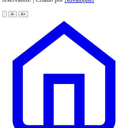
A-
A+