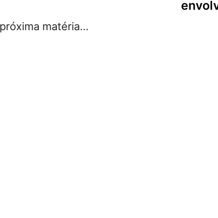
envol
róxima matéria...