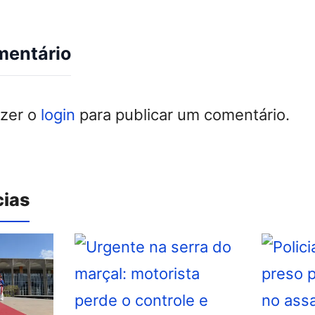
mentário
azer o
login
para publicar um comentário.
cias