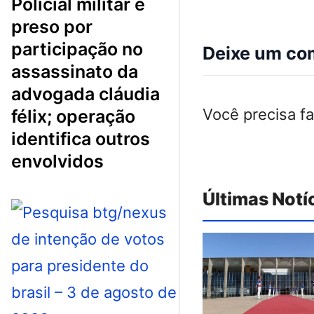
policial militar é
preso por
participação no
Deixe um co
assassinato da
advogada cláudia
Você precisa f
félix; operação
identifica outros
envolvidos
Últimas Notí