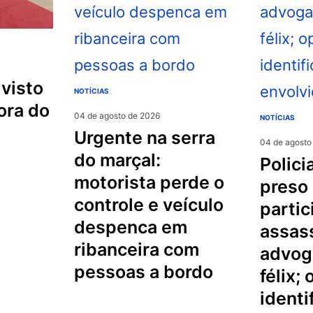
NOTÍCIAS
ora do
04 de agosto de 2026
NOTÍCIAS
urgente na serra
04 de agosto
do marçal:
policial militar é
motorista perde o
preso
controle e veículo
partic
despenca em
assas
ribanceira com
advog
pessoas a bordo
félix;
identi