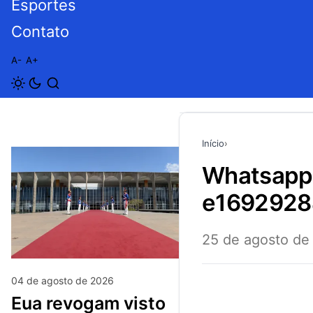
Esportes
Contato
A-
A+
Início
›
whatsapp-image-2023-08-23-at-12.24.36-
e1692928
25 de agosto de
04 de agosto de 2026
eua revogam visto