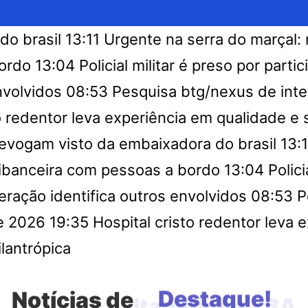
do brasil
13:11
Urgente na serra do marçal: 
ordo
13:04
Policial militar é preso por par
nvolvidos
08:53
Pesquisa btg/nexus de inte
to redentor leva experiência em qualidade 
evogam visto da embaixadora do brasil
13:1
ribanceira com pessoas a bordo
13:04
Polic
eração identifica outros envolvidos
08:53
P
de 2026
19:35
Hospital cristo redentor leva
lantrópica
Notícias de
Itapetinga - BA