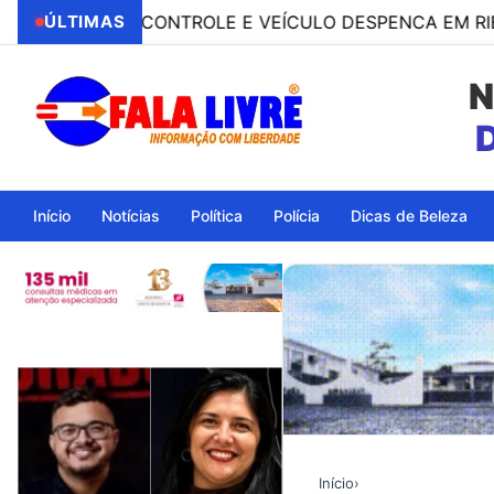
DE O CONTROLE E VEÍCULO DESPENCA EM RIBANCEIRA
ÚLTIMAS
N
Ita
Início
Notícias
Política
Polícia
Dicas de Beleza
Início
›