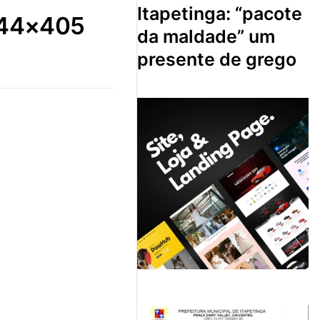
itapetinga: “pacote
644×405
da maldade” um
presente de grego