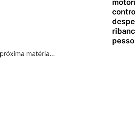
motori
contro
despe
riban
pesso
róxima matéria...