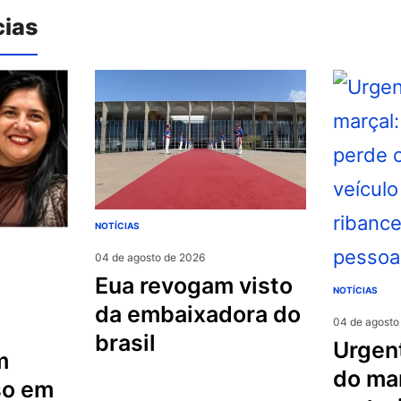
cias
NOTÍCIAS
04 de agosto de 2026
eua revogam visto
NOTÍCIAS
da embaixadora do
04 de agosto
brasil
urgente na serra
m
do mar
so em