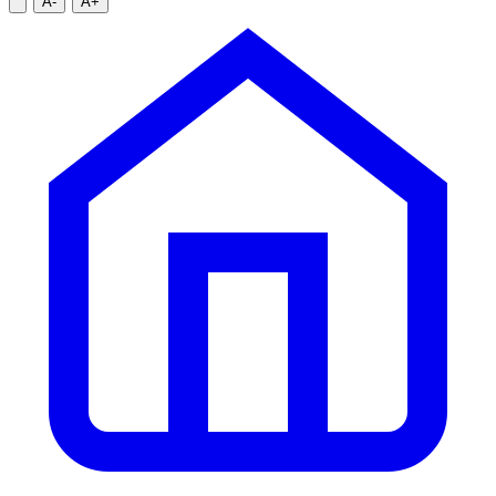
A-
A+