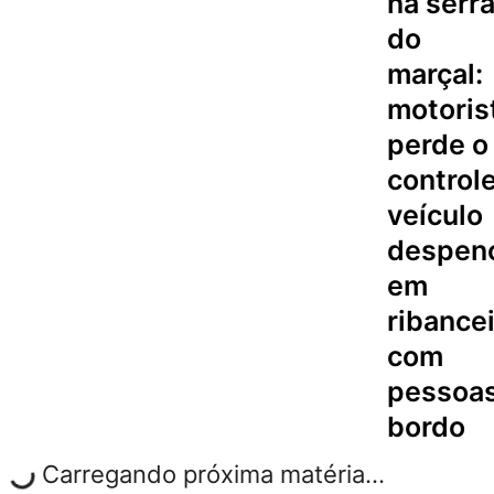
na serr
do
marçal:
motoris
perde o
controle
veículo
despen
em
ribance
com
pessoas
bordo
Carregando próxima matéria...