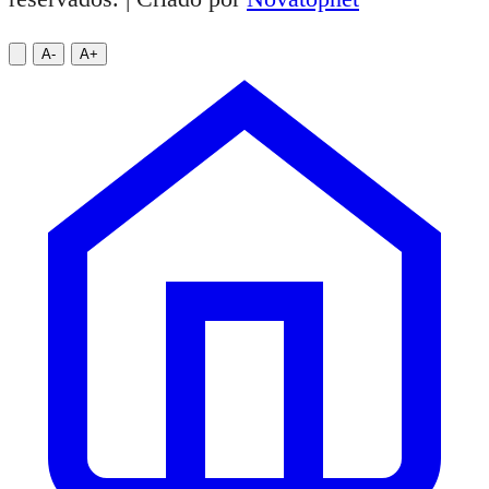
A-
A+