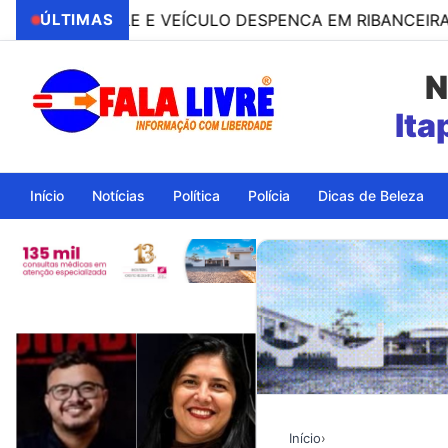
TROLE E VEÍCULO DESPENCA EM RIBANCEIRA COM PES
ÚLTIMAS
N
Ita
Início
Notícias
Política
Polícia
Dicas de Beleza
Início
›