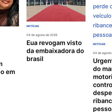
NOTÍCIAS
04 de agosto de 2026
eua revogam visto
NOTÍCIAS
da embaixadora do
04 de agosto
brasil
urgente na serra
m
do mar
so em
motori
contro
despe
riban
pesso