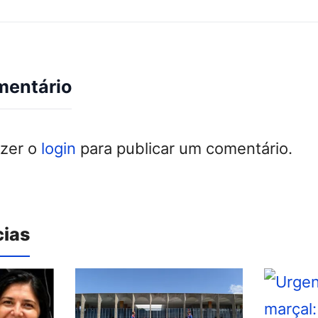
mentário
azer o
login
para publicar um comentário.
cias