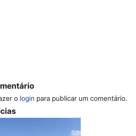
omentário
azer o
login
para publicar um comentário.
ícias