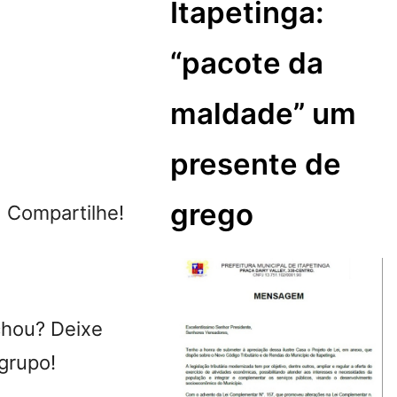
Itapetinga:
“pacote da
maldade” um
presente de
grego
ompartilhe!
chou? Deixe
grupo!