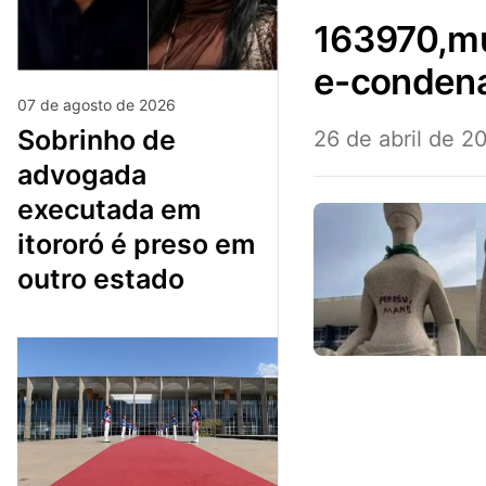
163970,mulher-que-pichou-estatua-com-batom-
e-condena
07 de agosto de 2026
sobrinho de
26 de abril de 2
advogada
executada em
itororó é preso em
outro estado