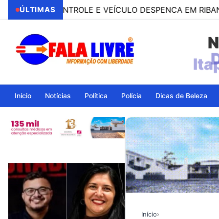
 O CONTROLE E VEÍCULO DESPENCA EM RIBANCEIRA CO
ÚLTIMAS
N
Ita
Início
Notícias
Política
Polícia
Dicas de Beleza
Início
›