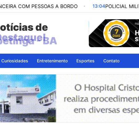
M PESSOAS A BORDO
13:04
POLICIAL MILITAR É PR
otícias de
petinga - BA
Curiosidades
Entretenimento
Esportes
Contato