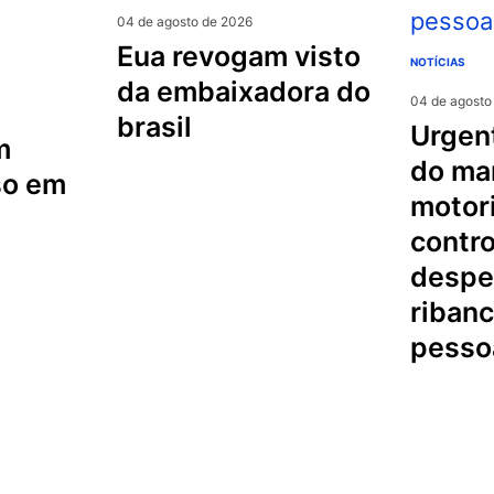
04 de agosto de 2026
eua revogam visto
NOTÍCIAS
da embaixadora do
04 de agosto
brasil
urgente na serra
m
do mar
so em
motori
contro
despe
riban
pesso