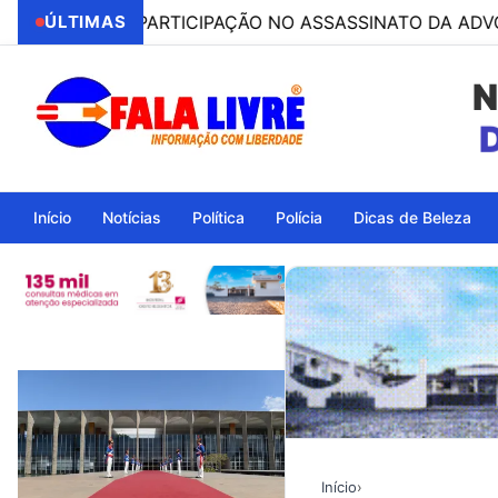
 POR PARTICIPAÇÃO NO ASSASSINATO DA ADVOGADA CLÁ
ÚLTIMAS
N
Ita
Início
Notícias
Política
Polícia
Dicas de Beleza
Início
›