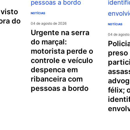
NOTÍCIAS
ora do
04 de agosto de 2026
NOTÍCIAS
urgente na serra
04 de agosto
do marçal:
policial militar é
motorista perde o
preso
controle e veículo
partic
despenca em
assas
ribanceira com
advog
pessoas a bordo
félix;
identi
envol