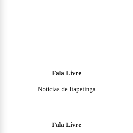
15 de setembro de 2017
Deputado do prefeito rodrigo
hagge é um dos defensores dos
irmãos vieira lima