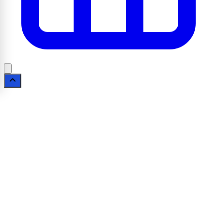
Fala Livre, Informação com credibilidade.
Este site é gerido com foco na privacidade e
segurança dos nossos usuários. Valorizamos a
transparência em cada interação.
Termos de Uso
|
Política de Privacidade
|
Contato
© 2026 Fala Livre. Todos os direitos reservados. | Criado por
Novatopnet
A-
A+