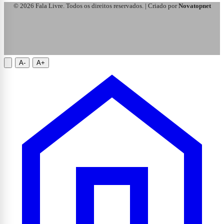
Fala Livre
Noticias de Itapetinga
Fala Livre
Configure esta coluna em Novatopnet News →
Configurações → Footer.
Tema profissional para sites de Notícias.