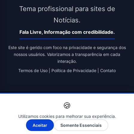
Tema profissional para sites de
Notícias.
Fala Livre, Informação com credibilidade.
Este site é gerido com foco na privacidade e segurança dos
nossos usuários. Valorizamos a transparência em cada
interação.
Termos de Uso
|
Política de Privacidade
|
Contato
© 2026 Fala Livre. Todos os direitos reservados. | Criado por
🍪
Novatopnet
Utilizamos cookies para melhorar sua experiência.
A-
A+
Aceitar
Somente Essenciais