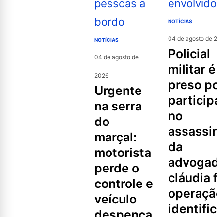
NOTÍCIAS
04 de agosto de 
NOTÍCIAS
policial
04 de agosto de
militar é
2026
preso p
urgente
partici
na serra
no
do
assassi
marçal:
da
motorista
advoga
perde o
cláudia f
controle e
operaçã
veículo
identifi
despenca