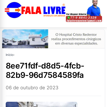
Início
›
8ee71fdf-d8d5-4fcb-
82b9-96d7584589fa
06 de outubro de 2023