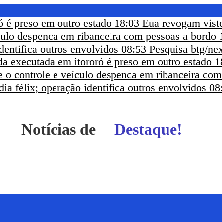
ó é preso em outro estado
18:03
Eua revogam visto
ículo despenca em ribanceira com pessoas a bordo
dentifica outros envolvidos
08:53
Pesquisa btg/nex
a executada em itororó é preso em outro estado
1
e o controle e veículo despenca em ribanceira co
ia félix; operação identifica outros envolvidos
08
Notícias de
Itapetinga - BA