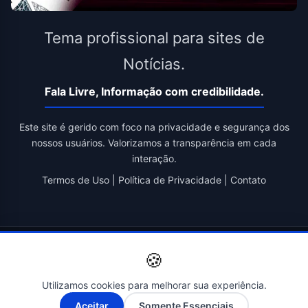
Tema profissional para sites de
Notícias.
Fala Livre, Informação com credibilidade.
Este site é gerido com foco na privacidade e segurança dos
nossos usuários. Valorizamos a transparência em cada
interação.
Termos de Uso
|
Política de Privacidade
|
Contato
© 2026 Fala Livre. Todos os direitos reservados. | Criado por
🍪
Novatopnet
Utilizamos cookies para melhorar sua experiência.
A-
A+
Aceitar
Somente Essenciais