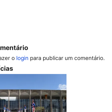
omentário
azer o
login
para publicar um comentário.
ícias