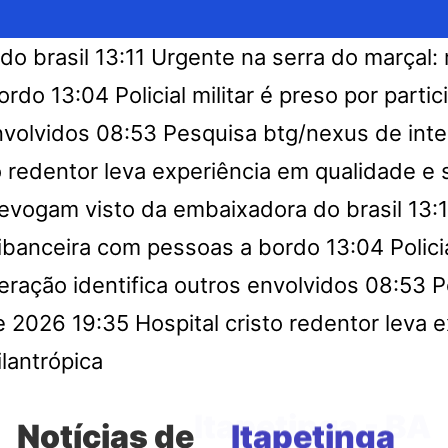
do brasil
13:11
Urgente na serra do marçal: 
ordo
13:04
Policial militar é preso por par
nvolvidos
08:53
Pesquisa btg/nexus de inte
to redentor leva experiência em qualidade 
evogam visto da embaixadora do brasil
13:1
ribanceira com pessoas a bordo
13:04
Polic
eração identifica outros envolvidos
08:53
P
de 2026
19:35
Hospital cristo redentor leva
lantrópica
Notícias de
Itapetinga