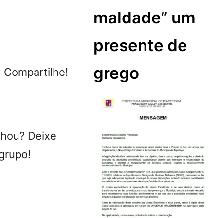
maldade” um
presente de
grego
ompartilhe!
chou? Deixe
grupo!