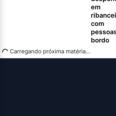
em
ribance
com
pessoas
bordo
Carregando próxima matéria...