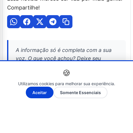
Compartilhe!
A informação só é completa com a sua
voz. O que você achou? Deixe seu
comentário abaixo e compartilhe esta
🍪
matéria no seu grupo!
Utilizamos cookies para melhorar sua experiência.
A-
A+
Aceitar
Somente Essenciais