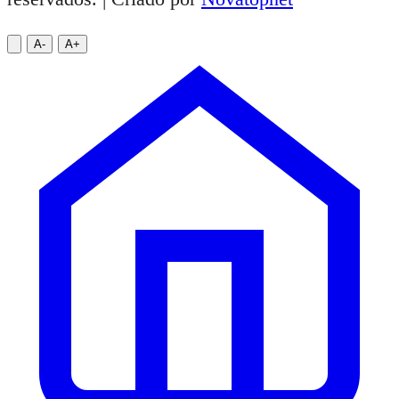
A-
A+