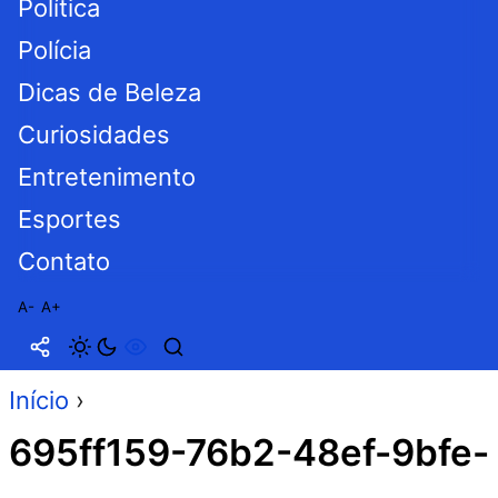
Política
Polícia
Dicas de Beleza
Curiosidades
Entretenimento
Esportes
Contato
A-
A+
Início
›
695ff159-76b2-48ef-9bfe-