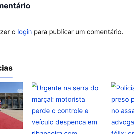
mentário
azer o
login
para publicar um comentário.
cias