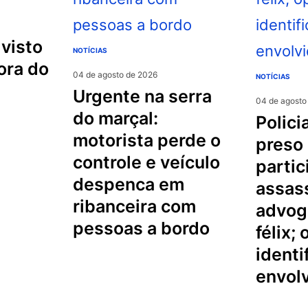
NOTÍCIAS
ora do
04 de agosto de 2026
NOTÍCIAS
urgente na serra
04 de agosto
do marçal:
policial militar é
motorista perde o
preso
controle e veículo
partic
despenca em
assas
ribanceira com
advog
pessoas a bordo
félix;
identi
envol