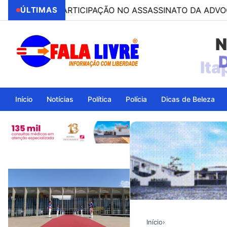
POR PARTICIPAÇÃO NO ASSASSINATO DA ADVOGADA CLÁUD
ÚLTIMAS
N
Ita
Início
Notícias
Política
Polícia
Dicas de Beleza
Início
›