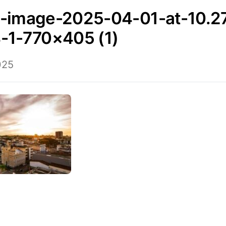
-1-770×405 (1)
025