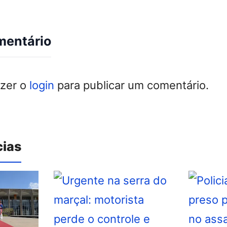
mentário
azer o
login
para publicar um comentário.
cias