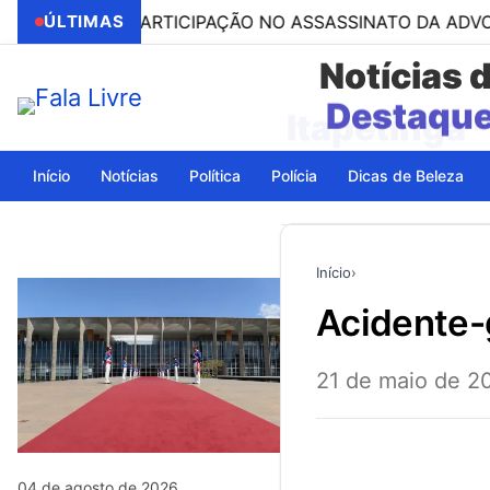
SO POR PARTICIPAÇÃO NO ASSASSINATO DA ADVOGADA CL
ÚLTIMAS
Notícias 
Itapetinga 
Início
Notícias
Política
Polícia
Dicas de Beleza
Início
›
acidente
21 de maio de 2
04 de agosto de 2026