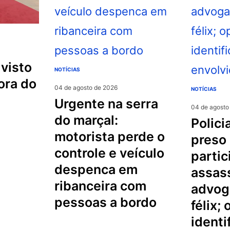
NOTÍCIAS
ora do
04 de agosto de 2026
NOTÍCIAS
urgente na serra
04 de agosto
do marçal:
policial militar é
motorista perde o
preso
controle e veículo
partic
despenca em
assas
ribanceira com
advog
pessoas a bordo
félix;
identi