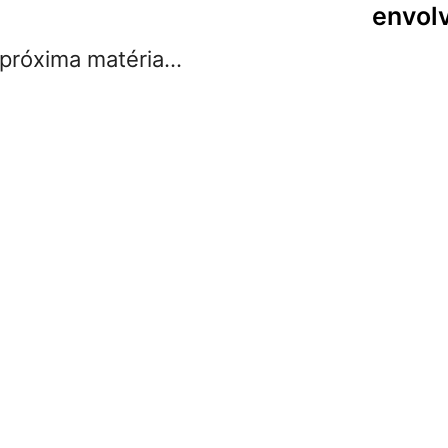
envol
róxima matéria...