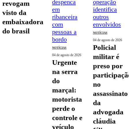
revogam
visto da
embaixadora
do brasil
NOTÍCIAS
04 de agosto de 2026
policial
NOTÍCIAS
militar é
04 de agosto de 2026
urgente
preso por
na serra
participaçã
do
no
marçal:
assassinato
motorista
da
perde o
advogada
controle e
cláudia
veículo