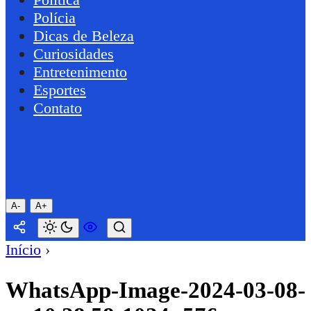
Polícia
Dicas de Beleza
Curiosidades
Entretenimento
Esportes
Contato
A-
A+
Início
›
WhatsApp-Image-2024-03-08-