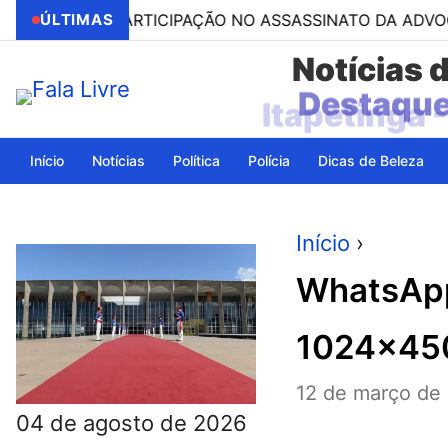
O POR PARTICIPAÇÃO NO ASSASSINATO DA ADVOGADA CLÁ
ÚLTIMAS
Notícias 
Itapetinga 
Início
Notícias
Política
Polícia
Dicas de Beleza
Início
›
WhatsApp
1024×45
12 de março de
04 de agosto de 2026