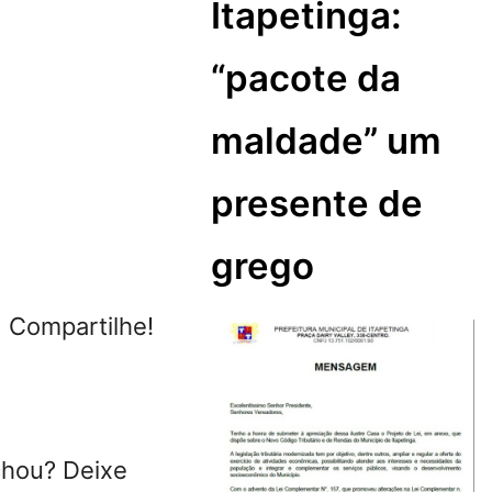
Itapetinga:
“pacote da
maldade” um
presente de
grego
ompartilhe!
chou? Deixe