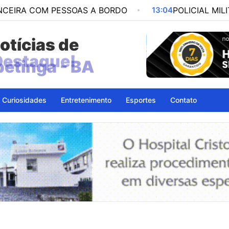
M PESSOAS A BORDO
13:04
POLICIAL MILITAR É PR
otícias de
petinga - BA
Curiosidades
Entretenimento
Esportes
Contato