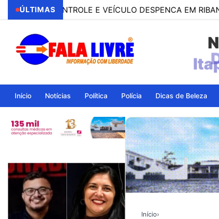
O CONTROLE E VEÍCULO DESPENCA EM RIBANCEIRA CO
ÚLTIMAS
N
Ita
Início
Notícias
Política
Polícia
Dicas de Beleza
Início
›