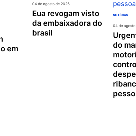
04 de agosto de 2026
eua revogam visto
NOTÍCIAS
da embaixadora do
04 de agosto
brasil
urgente na serra
m
do mar
so em
motori
contro
despe
riban
pesso