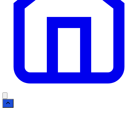
Fala Livre
Configure esta coluna em Novatopnet News →
Configurações → Footer.
Tema profissional para sites de Notícias.
Fala Livre, Informação com credibilidade.
Este site é gerido com foco na privacidade e
segurança dos nossos usuários. Valorizamos a
transparência em cada interação.
Termos de Uso
|
Política de Privacidade
|
Contato