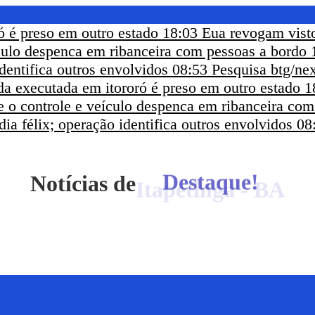
ó é preso em outro estado
18:03
Eua revogam visto
ículo despenca em ribanceira com pessoas a bordo
dentifica outros envolvidos
08:53
Pesquisa btg/nex
a executada em itororó é preso em outro estado
1
e o controle e veículo despenca em ribanceira co
ia félix; operação identifica outros envolvidos
08
Notícias de
Itapetinga - BA