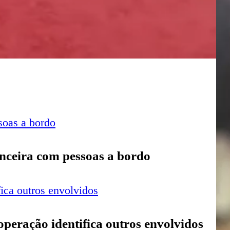
Úl
No
NOTÍ
07 de
sobrinho
de
anceira com pessoas a bordo
ad
ex
e
it
 operação identifica outros envolvidos