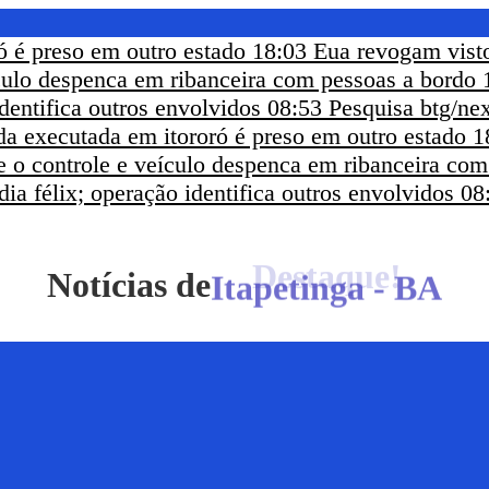
ó é preso em outro estado
18:03
Eua revogam visto
ículo despenca em ribanceira com pessoas a bordo
dentifica outros envolvidos
08:53
Pesquisa btg/nex
a executada em itororó é preso em outro estado
1
e o controle e veículo despenca em ribanceira co
ia félix; operação identifica outros envolvidos
08
Notícias de
Itapetinga - BA