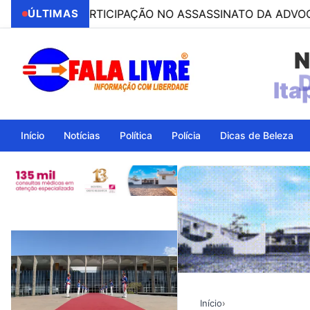
OR PARTICIPAÇÃO NO ASSASSINATO DA ADVOGADA CLÁUDI
ÚLTIMAS
N
Ita
Início
Notícias
Política
Polícia
Dicas de Beleza
Início
›