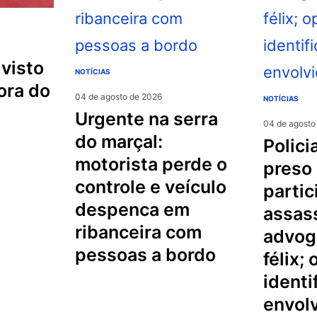
NOTÍCIAS
ora do
04 de agosto de 2026
NOTÍCIAS
urgente na serra
04 de agosto
do marçal:
policial militar é
motorista perde o
preso
controle e veículo
partic
despenca em
assas
ribanceira com
advog
pessoas a bordo
félix;
identi
envol