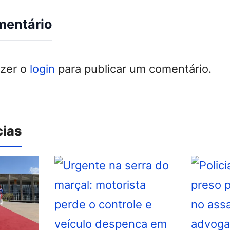
mentário
azer o
login
para publicar um comentário.
cias