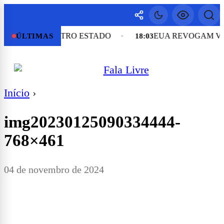
PRESO EM OUTRO ESTADO
EUA REVOGAM VIST
ÚLTIMAS
18:03
Início
›
img20230125090334444-
768×461
04 de novembro de 2024