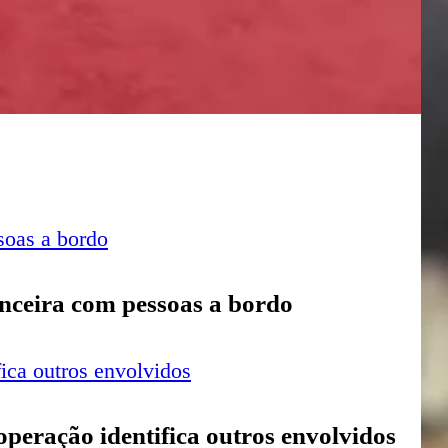
De
u
co
Vo
pre
faz
o
log
pa
anceira com pessoas a bordo
pub
u
co
Úl
 operação identifica outros envolvidos
No