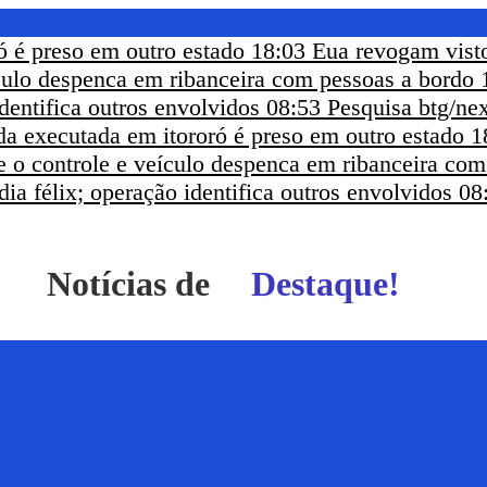
ó é preso em outro estado
18:03
Eua revogam visto
ículo despenca em ribanceira com pessoas a bordo
dentifica outros envolvidos
08:53
Pesquisa btg/nex
a executada em itororó é preso em outro estado
1
e o controle e veículo despenca em ribanceira co
ia félix; operação identifica outros envolvidos
08
Notícias de
Itapetinga - BA