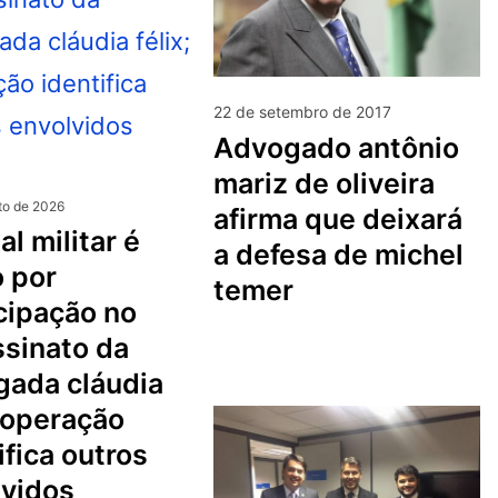
22 de setembro de 2017
advogado antônio
mariz de oliveira
to de 2026
afirma que deixará
a defesa de michel
 por
temer
cipação no
sinato da
gada cláudia
; operação
ifica outros
lvidos