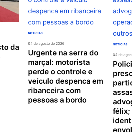
NOTÍCIAS
04 de agosto de 2026
NOTÍCIAS
urgente na serra do
o
04 de agos
marçal: motorista
policial militar é
perde o controle e
preso
veículo despenca em
parti
ribanceira com
assas
pessoas a bordo
advo
félix
ident
envo