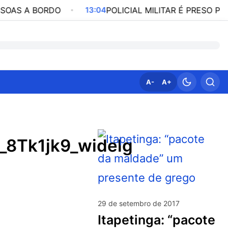
BORDO
13:04
POLICIAL MILITAR É PRESO POR PARTI
A-
A+
_8Tk1jk9_widelg
29 de setembro de 2017
itapetinga: “pacote