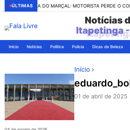
 SERRA DO MARÇAL: MOTORISTA PERDE O CONTROLE E
ÚLTIMAS
Notícias 
Itapeting
Início
Notícias
Política
Polícia
Dicas de Beleza
Início
›
eduardo_bo
01 de abril de 2025
04 de agosto de 2026