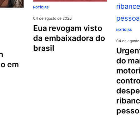
NOTÍCIAS
04 de agosto de 2026
eua revogam visto
NOTÍCIAS
da embaixadora do
04 de agosto
brasil
urgente na serra
m
do mar
so em
motori
contro
despe
riban
pesso