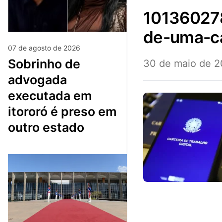
101360278-carteira-de-trabalho-fisica-ao-lado-
de-uma-ca
07 de agosto de 2026
sobrinho de
30 de maio de 
advogada
executada em
itororó é preso em
outro estado