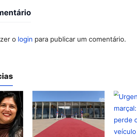
mentário
azer o
login
para publicar um comentário.
cias