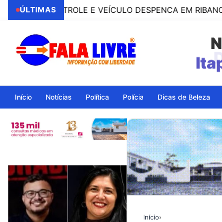
 CONTROLE E VEÍCULO DESPENCA EM RIBANCEIRA COM 
ÚLTIMAS
N
Ita
Início
Notícias
Política
Polícia
Dicas de Beleza
Início
›