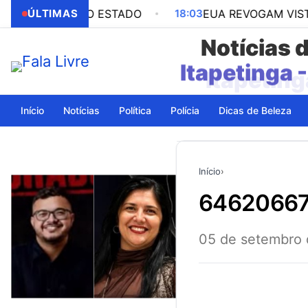
M OUTRO ESTADO
ÚLTIMAS
18:03
EUA REVOGAM VISTO DA EM
Notícias 
Itapeting
Início
Notícias
Política
Polícia
Dicas de Beleza
Início
›
6462066
05 de setembro