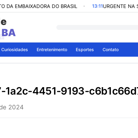
BAIXADORA DO BRASIL
13:11
URGENTE NA SERRA DO
de
a
Curiosidades
Entretenimento
Esportes
Contato
7-1a2c-4451-9193-c6b1c66
 de 2024