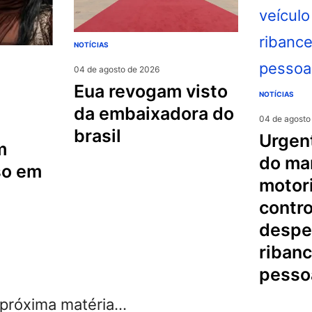
NOTÍCIAS
04 de agosto de 2026
eua revogam visto
NOTÍCIAS
da embaixadora do
04 de agosto
brasil
urgente na serra
m
do mar
so em
motori
contro
despe
riban
pesso
róxima matéria...