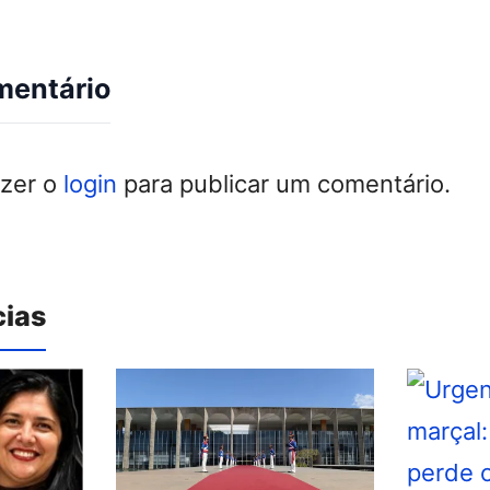
mentário
azer o
login
para publicar um comentário.
cias