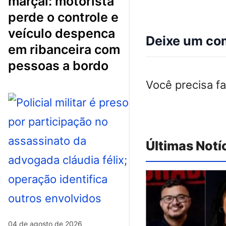
marçal: motorista
perde o controle e
veículo despenca
Deixe um co
em ribanceira com
pessoas a bordo
Você precisa f
Últimas Notí
04 de agosto de 2026